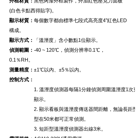
外框材質：
黑色烤漆外框製作，外加紅色壓克力面板
(白色卡點西得貼字)。
顯示材質
：
每個數字都由標準七段式高亮度4”紅色LED
構成。
顯示方式：
「溫溼度」含小數點1位顯示。
偵測範圍：
-40 ~ 120℃，偵測分辨率0.1℃，
0.1％RH。
測量精度：
±1℃以內、±5％以內。
控制方式：
1. 溫溼度偵測器每隔1分鐘偵測周圍溫溼度1次
顯示。
2. 顯示看板與溫溼度傳送器間距離，無論長距
型在50米都可正常偵測。
3. 短距型溫溼度偵測器出線3米。