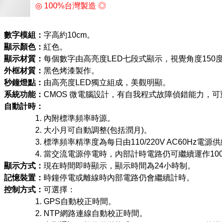
◎ 100%台灣製造 ◎
數字模組：
字高約10cm。
顯示顏色：
紅色。
顯示材質：
每個數字由高亮度LED七段式顯示，視覺角度150
外框材質：
黑色烤漆製作。
秒鐘燈點：
由高亮度LED獨立組成，美觀明顯。
系統功能：
CMOS 微電腦設計，有自我程式故障偵錯能力，
自動計時：
內附標準頻率時源。
大小月可自動調整(包括潤月)。
標準頻率精準度為每日由110/220V AC60Hz電源
當交流電源停電時，內部計時電路仍可繼續運作10
顯示方式：
現在時間即時顯示，顯示時間為24小時制。
記憶裝置：
時鐘停電或離線時內部電路仍會繼續計時。
控制方式：
可選擇：
GPS自動校正時間。
NTP網路連線自動校正時間。