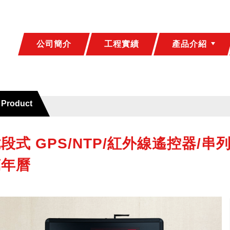
公司簡介
工程實績
產品介紹
Product
段式 GPS/NTP/紅外線遙控器/串列
萬年曆