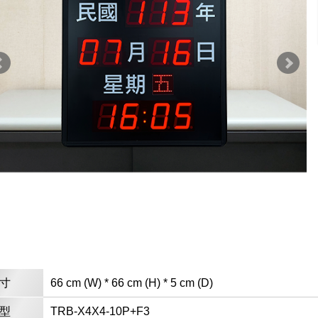
寸
66 cm (W) * 66 cm (H) * 5 cm (D)
型
TRB-X4X4-10P+F3