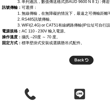
串列通訊，數值傳送格式(BAUD 9600 N 8 1) :
訊號傳輸：
可選擇：
無線傳輸，在無障礙的情況下，最遠之可傳輸距離可達
RS485訊號傳輸。
WIFI(2.4G) or CAT51有線網路傳輸(IP位址可自行
電源規格：
AC 110 - 230V 輸入電源。
操作溫度：
攝氏 –20度 ～ 70 度。
固定方式：
標準壁掛式安裝或選購懸吊式配件。
Back