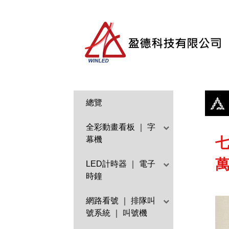
總覽
全彩動畫看板 ｜ 字
幕機
七
LED計時器 ｜ 電子
時鐘
網路看號 ｜ 排隊叫
號系統 ｜ 叫號機