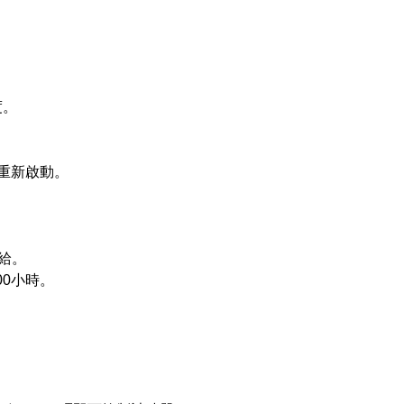
度。
可重新啟動。
供給。
00小時。