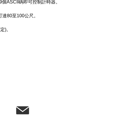
 傳送9個ASCII碼即可控制計時器。
80至100公尺。
設定)。