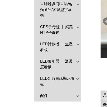
車牌辨識/停車場/各
類通訊/客製型字幕
機
GPS子母鐘 ｜ 網路
NTP子母鐘
LED計數機 ｜ 生產
看板
LED萬年曆 ｜ 溫濕
度看板
LED即時資訊顯示看
板
尺
配件
機